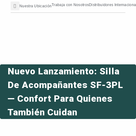
Search
Ir
contenido
Trabaja con Nosotros
Distribuidores Internaciona
Nuestra Ubicación
al
contenido
Nuevo Lanzamiento: Silla
De Acompañantes SF-3PL
— Confort Para Quienes
También Cuidan