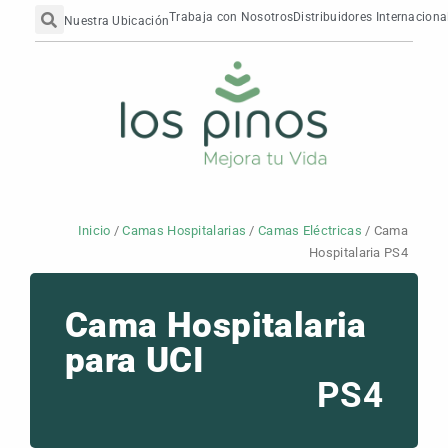
Search
Ir
contenido
Trabaja con Nosotros
Distribuidores Internaciona
Nuestra Ubicación
al
contenido
Inicio
/
Camas Hospitalarias
/
Camas Eléctricas
/ Cama
Hospitalaria PS4
Cama Hospitalaria
para UCI
PS4