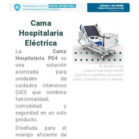
Cama
Hospitalaria
Eléctrica
La
Cama
Hospitalaria PS4
es
una solución
El diseño y las
especificaciones están
avanzada para
sujetos a cambios sin previo
unidades de
aviso, consulta con tu asesor.
cuidados intensivos
(UCI) que combina
funcionalidad,
comodidad y
seguridad en un solo
producto.
Diseñada para el
manejo eficiente de