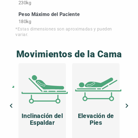
230kg
Peso Máximo del Paciente
180kg
*Estas dimensiones son aproximadas y pueden
variar.
Movimientos de la Cama
de
Inclinación del
Elevación de
Tr
Espaldar
Pies