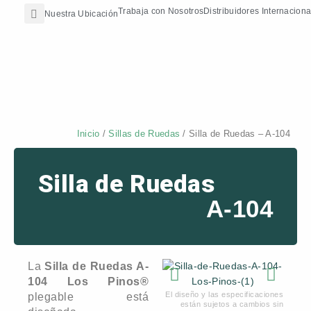
Search
Ir
contenido
Trabaja con Nosotros
Distribuidores Internaciona
Nuestra Ubicación
al
contenido
Inicio
/
Sillas de Ruedas
/ Silla de Ruedas – A-104
Silla de Ruedas
A-104
La
Silla de Ruedas A-
104 Los Pinos®
El diseño y las especificaciones
plegable está
están sujetos a cambios sin