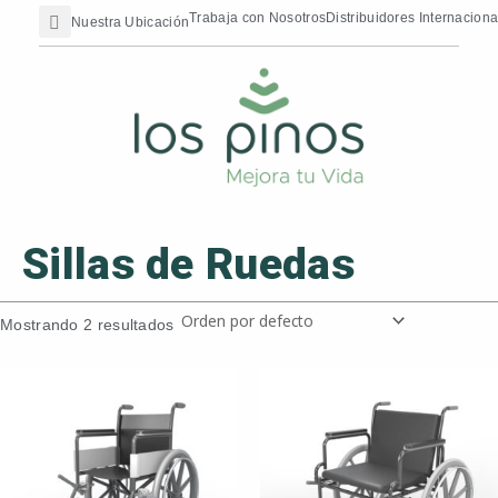
Search
Ir
contenido
Trabaja con Nosotros
Distribuidores Internaciona
Nuestra Ubicación
al
contenido
Sillas de Ruedas
Mostrando 2 resultados