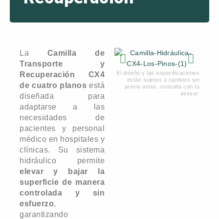
La
Camilla de
Transporte y
El diseño y las especificaciones
Recuperación CX4
están sujetos a cambios sin
de cuatro planos
está
previo aviso, consulta con tu
asesor.
diseñada para
adaptarse a las
necesidades de
pacientes y personal
médico en hospitales y
clínicas. Su sistema
hidráulico permite
elevar y bajar la
superficie de manera
controlada y sin
esfuerzo
,
garantizando