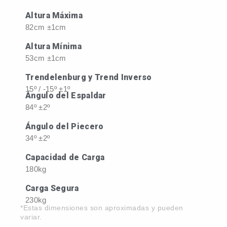
Altura Máxima
82cm ±1cm
Altura Mínima
53cm ±1cm
Trendelenburg y Trend Inverso
15º / -15º ±1º
Ángulo del Espaldar
84º ±2º
Ángulo del Piecero
34º ±2º
Capacidad de Carga
180kg
Carga Segura
230kg
*Estas dimensiones son aproximadas y pueden
variar.