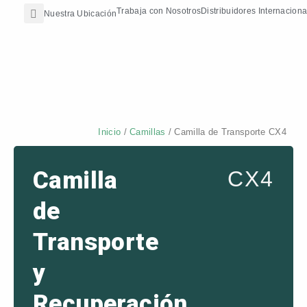
Search
Ir
contenido
Trabaja con Nosotros
Distribuidores Internaciona
Nuestra Ubicación
al
contenido
Inicio
/
Camillas
/ Camilla de Transporte CX4
Camilla
CX4
de
Transporte
y
Recuperación