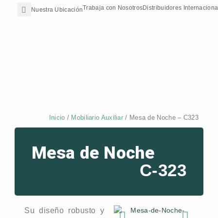
Search
Ir
contenido
Trabaja con Nosotros
Distribuidores Internaciona
Nuestra Ubicación
al
contenido
Inicio
/
Mobiliario Auxiliar
/ Mesa de Noche – C323
Mesa de Noche
C-323
Su diseño robusto y